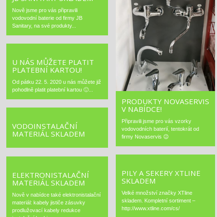
Nově jsme pro vás připravili
vodovodní baterie od firmy JB
Sanitary, na své produkty...
U NÁS MŮŽETE PLATIT
PLATEBNÍ KARTOU!
Od pátku 22. 5. 2020 u nás můžete již
pohodlně platit platební kartou 🙂...
PRODUKTY NOVASERVIS
V NABÍDCE!
Připravili jsme pro vás vzorky
VODOINSTALAČNÍ
vodovodních baterií, tentokrát od
MATERIÁL SKLADEM
firmy Novaservis 😉
PILY A SEKERY XTLINE
ELEKTRONISTALAČNÍ
SKLADEM
MATERIÁL SKLADEM
Velké množství značky XTline
Nově v nabídce také elektronistalační
skladem. Kompletní sortiment –
materiál: kabely jističe zásuvky
http://www.xtline.com/cs/
prodlužovací kabely redukce