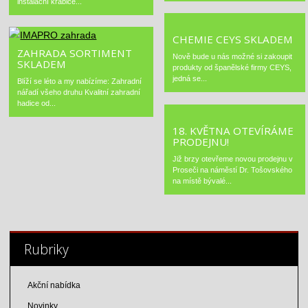
instalační krabice...
CHEMIE CEYS SKLADEM
ZAHRADA SORTIMENT
Nově bude u nás možné si zakoupit
SKLADEM
produkty od španělské firmy CEYS,
jedná se...
Blíží se léto a my nabízíme: Zahradní
nářadí všeho druhu Kvalitní zahradní
hadice od...
18. KVĚTNA OTEVÍRÁME
PRODEJNU!
Již brzy otevřeme novou prodejnu v
Proseči na náměstí Dr. Tošovského
na místě bývalé...
Rubriky
Akční nabídka
Novinky