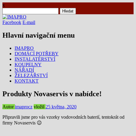
x
Vyhledávání
Facebook
E-mail
Hlavní navigační menu
Přejít
IMAPRO
k
DOMÁCÍ POTŘEBY
obsahu
INSTALATÉRSTVÍ
webu
KOUPELNY
NÁŘADÍ
ŽELEZÁŘSTVÍ
KONTAKT
Produkty Novaservis v nabídce!
Autor
imaprocz
vložil
25 května, 2020
Připravili jsme pro vás vzorky vodovodních baterií, tentokrát od
firmy Novaservis
😉