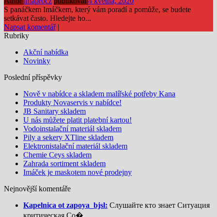
Autor
imaprocz
publikoval
4 května, 2020
S panáčkem Imáčkem, který vám poradí a pomůže, se budete
setkávat často. Hledejte ho...
Napsat komentář
|
Rubriky
Akční nabídka
Novinky
Poslední příspěvky
Nově v nabídce a skladem malířské potřeby Kana
Produkty Novaservis v nabídce!
JB Sanitary skladem
U nás můžete platit platební kartou!
Vodoinstalační materiál skladem
Pily a sekery XTline skladem
Elektronistalační materiál skladem
Chemie Ceys skladem
Zahrada sortiment skladem
Imáček je maskotem nové prodejny
Nejnovější komentáře
Kapelnica ot zapoya_bjsl:
Слушайте кто знает Ситуация
критическая Со�