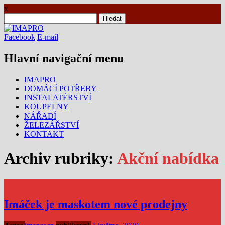
x
Vyhledávání
Facebook
E-mail
Hlavní navigační menu
Přejít
IMAPRO
k
DOMÁCÍ POTŘEBY
obsahu
INSTALATÉRSTVÍ
webu
KOUPELNY
NÁŘADÍ
ŽELEZÁŘSTVÍ
KONTAKT
Archiv rubriky:
Akční nabídka
Imáček je maskotem nové prodejny